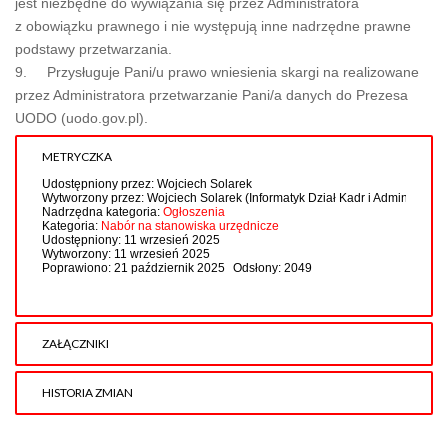
jest niezbędne do wywiązania się przez Administratora
z obowiązku prawnego i nie występują inne nadrzędne prawne
podstawy przetwarzania.
9. Przysługuje Pani/u prawo wniesienia skargi na realizowane
przez Administratora przetwarzanie Pani/a danych do Prezesa
UODO (uodo.gov.pl).
METRYCZKA
Udostępniony przez:
Wojciech Solarek
Wytworzony przez:
Wojciech Solarek
(Informatyk Dział Kadr i Administracji)
Nadrzędna kategoria:
Ogłoszenia
Kategoria:
Nabór na stanowiska urzędnicze
Udostępniony: 11 wrzesień 2025
Wytworzony: 11 wrzesień 2025
Poprawiono: 21 październik 2025
Odsłony: 2049
ZAŁĄCZNIKI
Dodany
HISTORIA ZMIAN
Tytuł
Typ
Rozmiar
przez
Opis zmian
Data
Osoba
Porównaj