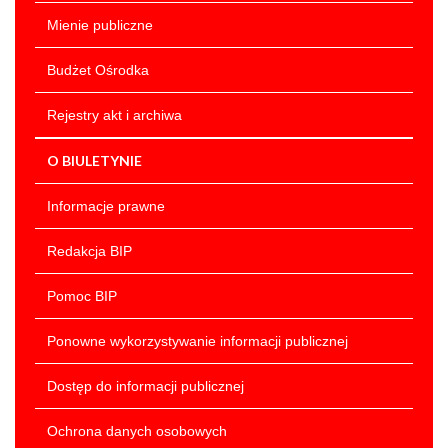
Oświadczenia
Mienie publiczne
do naboru
Oświadczenie
Budżet Ośrodka
o wyrażeniu
zgody na
Rejestry akt i archiwa
przetwarzanie
danych
O BIULETYNIE
osobowych do
celów naboru
Informacje prawne
Ogłoszenie
nabór na
Redakcja BIP
wolne
stanowisko
Pomoc BIP
głównego
księgowego
Ponowne wykorzystywanie informacji publicznej
Kwestionariusz
osobowy dla
Dostęp do informacji publicznej
osoby
Ochrona danych osobowych
ubiegającej się