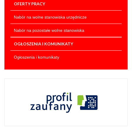
OFERTY PRACY
Nabór na wolne stanowiska urzędnicze
Nabór na pozostałe wolne stanowiska
OGŁOSZENIA I KOMUNIKATY
Ogłoszenia i komunikaty