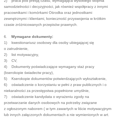
2) praca pod presją czasu, wymagająca wysokiego stopnia
samodzielności i decyzyjności, jak również współpracy z innymi
pracownikami i komórkami Ośrodka oraz jednostkami
zewnętrznymi i klientami, konieczność przyswojenia w krótkim
czasie zróżnicowanych przepisów prawnych.
6.
Wymagane dokumenty:
1) kwestionariusz osobowy dla osoby ubiegającej się
o zatrudnienie,
2) list motywacyjny,
3) CV,
4) Dokumenty poświadczające wymagany staż pracy
(kserokopie świadectw pracy),
5) Kserokopie dokumentów potwierdzających wykształcenie,
6) oświadczenie o korzystaniu w pełni z praw publicznych i o
niekaralności za przestępstwa popełnione umyślnie,
7) oświadczenie kandydata o wyrażeniu zgody na
przetwarzanie danych osobowych na potrzeby związane
z ogłoszonym naborem ( w tym zawartych w liście motywacyjnym
lub innych załączonych dokumentach a nie wymienionych w art.