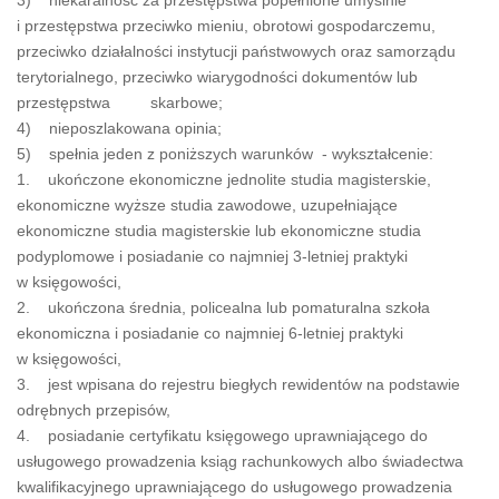
3) niekaralność za przestępstwa popełnione umyślnie
i przestępstwa przeciwko mieniu, obrotowi gospodarczemu,
przeciwko działalności instytucji państwowych oraz samorządu
terytorialnego, przeciwko wiarygodności dokumentów lub
przestępstwa skarbowe;
4) nieposzlakowana opinia;
5) spełnia jeden z poniższych warunków - wykształcenie:
1. ukończone ekonomiczne jednolite studia magisterskie,
ekonomiczne wyższe studia zawodowe, uzupełniające
ekonomiczne studia magisterskie lub ekonomiczne studia
podyplomowe i posiadanie co najmniej 3-letniej praktyki
w księgowości,
2. ukończona średnia, policealna lub pomaturalna szkoła
ekonomiczna i posiadanie co najmniej 6-letniej praktyki
w księgowości,
3. jest wpisana do rejestru biegłych rewidentów na podstawie
odrębnych przepisów,
4. posiadanie certyfikatu księgowego uprawniającego do
usługowego prowadzenia ksiąg rachunkowych albo świadectwa
kwalifikacyjnego uprawniającego do usługowego prowadzenia