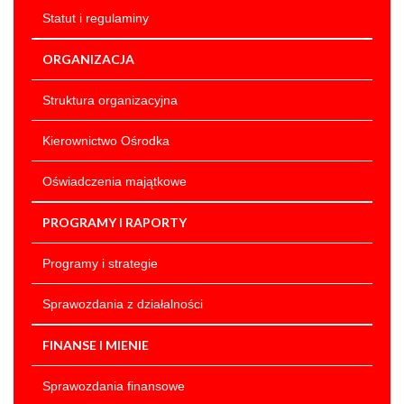
Księgowego
stanowisko
Statut i regulaminy
głównego
ORGANIZACJA
księgowego
Oświadczenie
Struktura organizacyjna
o wyrażeniu
zgody na
Kierownictwo Ośrodka
przetwarzanie
danych
Oświadczenia majątkowe
osobowych do
celów naboru
PROGRAMY I RAPORTY
Artykuł został
czwartek,
zmieniony.
11
Wojciech
Programy i strategie
wrzesień
Solarek
2025 11:06
Sprawozdania z działalności
Artykuł został
czwartek,
FINANSE I MIENIE
zmieniony.
11
Wojciech
Dodane
wrzesień
Solarek
Sprawozdania finansowe
załączniki
2025 11:09