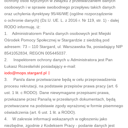
ochrony osób fizycznych w związku z przetwarzaniem danych
osobowych i w sprawie swobodnego przepływu takich danych
oraz uchylenia dyrektywy 95/46/WE (ogólne rozporządzenie
o ochronie danych) (Dz.U. UE. L. z 2016 r. Nr 119, str. 1) - dalej
RODO informuję, iż:
1. Administratorem Pani/a danych osobowych jest Miejski
Ośrodek Pomocy Społecznej w Stargardzie z siedzibą pod
adresem: 73 – 110 Stargard, ul. Warszawska 9a, posiadający NIP
8541052834, REGON 005445037.
2. Inspektorem ochrony danych u Administratora jest Pan
Łukasz Rozesłański posiadający e-mail:
iodo@mops.stargard.pl
3. Pani/a dane przetwarzane będą w celu przeprowadzenia
procesu rekrutacji, na podstawie przepisów prawa pracy (art. 6
ust. 1 lit. c RODO). Dane niewymagane przepisami prawa,
przekazane przez Pana/ią w przesłanych dokumentach, będą
przetwarzane na podstawie zgody wyrażonej w formie pisemnego
oświadczenia (art. 6 ust. 1 lit. a RODO).
4. W zakresie informacji wskazanych w ogłoszeniu jako
niezbędne, zgodnie z Kodeksem Pracy - podanie danych jest