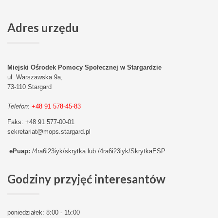
Adres
urzędu
Miejski Ośrodek Pomocy Społecznej w Stargardzie
ul. Warszawska 9a,
73-110
Stargard
Telefon
:
+48 91 578-45-83
Faks
: +48 91 577-00-01
sekretariat@mops.stargard.pl
ePuap:
/4ra6i23iyk/skrytka lub /4ra6i23iyk/SkrytkaESP
Godziny
przyjęć interesantów
poniedziałek: 8:00 - 15:00