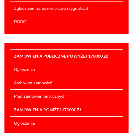
Artykuł został
środa, 01
Zgłaszanie naruszeń prawa (sygnaliści)
zmieniony.
październik
Wojciech
2025 06:55
Solarek
RODO
Artykuł został
wtorek,
zmieniony.
21
Wojciech
Dodane
październik
Solarek
załączniki
2025 11:44
ZAMÓWIENIA PUBLICZNE POWYŻEJ 170000 ZŁ
Informacja o
wynikach
Ogłoszenia
naboru na
stanowisko
Archiwum zamówień
urzędnicze
Głównego
Plan zamówień publicznych
Księgowego
ZAMÓWIENIA PONIŻEJ 170000 ZŁ
Ogłoszenia