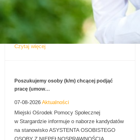
Dziś szczególnie chcemy podziękować
naszym pracownikom, którzy każdego dnia
otaczają troską, wsparciem i szacunkiem
osoby starsze. Wasza praca...
Czytaj więcej
Poszukujemy osoby (k/m) chcącej podjąć
pracę (umow…
07-08-2026
Aktualności
Miejski Ośrodek Pomocy Społecznej
w Stargardzie informuje o naborze kandydatów
na stanowisko ASYSTENTA OSOBISTEGO
OSOBY Z NIEPEŁNOSPRAWNOŚCIĄ