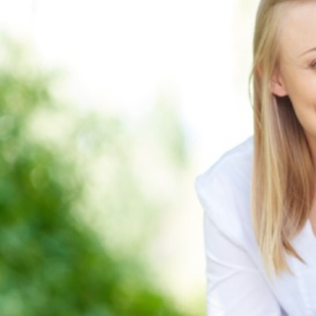
Aktualności
Poprzedni
Następny
7 sierpnia – Dzień Pracownika Opieki nad
Osobami S…
07-08-2026
Aktualności